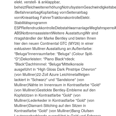
elekt. verstell- & anklappbar,
beheiztReichweitenerhöhungNotrufsystemGeschwindigkeitsbe
/BeifahrerairbagKopfairbag vornSeitenairbag
vornKnieairbag FahrerTraktionskontrolleElektr.
Stabilitätsprogramm
ESPReifendruckkontrolleDiebstahlwarnanlageWegfahrsperreAn
ABSNotbremsassistentWeitere AusstattungWir sind
rtragshändler der Marke Bentley und bieten Ihnen
hier den neuen Continental GTC (MY26) in einer
exklusiven Mulliner-Ausstattung an:Außenfarbe:
"Beluga"Innenraumfarbe: "Beluga" (Colour Split-
"D")Dekorleisten: "Piano Black"rdeck:
"Black"Dachhimmel: "Beluga"Mittelkonsole
ausgeführt in "High Gloss Dark Pinstripe Chevron"
(von Mulliner)22-Zoll Azure Leichtmetallfelgen
lackiert in "Schwarz" und "Sandstone" (von
Mulliner)Nähte im Innenraum in Kontrastfarbe "Gold"
(von Mulliner)Gestickte Bentley-Embleme auf den
Kopfstützen in Kontrastfarbe "Gold" (von
Mulliner)Lederkeder in Kontrastfarbe "Gold" (von
Mulliner)Diamant-Stitching auf den Sitzen in
Kontrastfarbe "Gold" (von Mulliner)Bang Olufsen
Lautsprecherblende ausgeführt in Gold und Schwarz