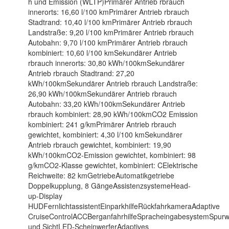
h und Emission (WLTP)Primärer Antrieb rbrauch
innerorts: 16,60 l/100 kmPrimärer Antrieb rbrauch
Stadtrand: 10,40 l/100 kmPrimärer Antrieb rbrauch
Landstraße: 9,20 l/100 kmPrimärer Antrieb rbrauch
Autobahn: 9,70 l/100 kmPrimärer Antrieb rbrauch
kombiniert: 10,60 l/100 kmSekundärer Antrieb
rbrauch innerorts: 30,80 kWh/100kmSekundärer
Antrieb rbrauch Stadtrand: 27,20
kWh/100kmSekundärer Antrieb rbrauch Landstraße:
26,90 kWh/100kmSekundärer Antrieb rbrauch
Autobahn: 33,20 kWh/100kmSekundärer Antrieb
rbrauch kombiniert: 28,90 kWh/100kmCO2 Emission
kombiniert: 241 g/kmPrimärer Antrieb rbrauch
gewichtet, kombiniert: 4,30 l/100 kmSekundärer
Antrieb rbrauch gewichtet, kombiniert: 19,90
kWh/100kmCO2-Emission gewichtet, kombiniert: 98
g/kmCO2-Klasse gewichtet, kombiniert: CElektrische
Reichweite: 82 kmGetriebeAutomatikgetriebe
Doppelkupplung, 8 GängeAssistenzsystemeHead-
up-Display
HUDFernlichtassistentEinparkhilfeRückfahrkameraAdaptive
CruiseControlACCBerganfahrhilfeSpracheingabesystemSpurwec
und SichtLED-ScheinwerferAdaptives