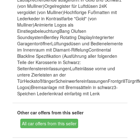
(von Mulliner)Orgelregister für Luftdüsen 24K
vergoldet (von Mulliner)Hochflorige Fußmatten mit
Lederkeder in Kontrastfarbe "Gold" (von
Mulliner)Animierte Logos als
EinstiegsbeleuchtungBang Olufsen
SoundsystemBentley Rotating DisplayIntegrierter
GaragentoröffnerLüftungsdüsen und Bedienelemente
im Innenraum mit Diamant-RiffelungContinental
Blackline Spezifikation (Ausführung aller folgenden
Teile der Karosserie in Schwarz:
SeitenfenstereinfassungenLufteinlässe vorne und
untere Zierleisten an der
TürHeckstoßfängerScheinwerfereinfassungenFrontgrillTürgrif
Logos)Bremsanlage mit Bremssätteln in schwarz3-
Speichen Lederlenkrad einfarbig mit Lenk
Other car offers from this seller
All car offers from this seller