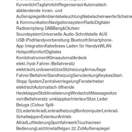
KurvenlichtTagfahrlichtRegensensorAutomatisch
abblendende Innen- und
AußenspiegelAmbientebeleuchtungNebelscheinwerferScheinwe
& KommunikationNavigationssystemRadioDigitaler
Radioempfang DABBang&Olufsen
SoundsystemUniverselle Audio-Schnittstelle AUX
USB iPodHandyvorbereitung BluetoothSmartphone-
App IntegrationKabelloses Laden für HandysWLAN
HotspotKomfortDigitales
KombiinstrumentKlimaautomatikrdeck
elekt./hydr.Fahrer-/Beifahrersitz
elektrischLordosenstützeSitzheizungArmauflage
Fahrer/BeifahrerStandheizungServolenkungKeylessStart-
Stopp SystemZentralverriegelungFensterheber
elektrischAutomatisch öffnende
HeckklappeSitzklimatisierungWindschottMassagesitze
vornBeifahrersitz umklappbarInterieurSitze Leder
Beluga (Colour Split-
D)LederlenkradLenkradheizungBordcomputerLenkrad-
SchaltwippenExterieurAntrieb:
AllradLuftfederungSportfahrwerkTouchscreen
BedienungLeichtmetallfelgen 22 ZollAußenspiegel