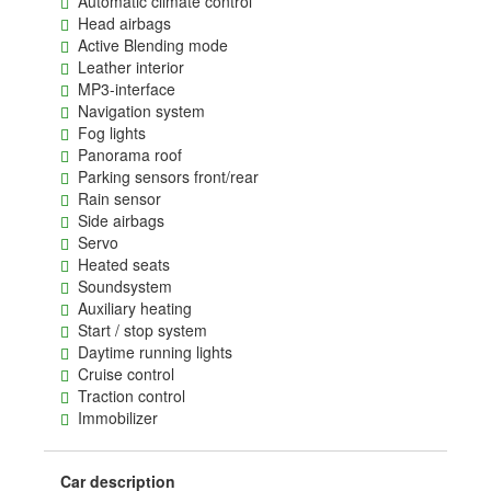
Automatic climate control
Head airbags
Active Blending mode
Leather interior
MP3-interface
Navigation system
Fog lights
Panorama roof
Parking sensors front/rear
Rain sensor
Side airbags
Servo
Heated seats
Soundsystem
Auxiliary heating
Start / stop system
Daytime running lights
Cruise control
Traction control
Immobilizer
Car description