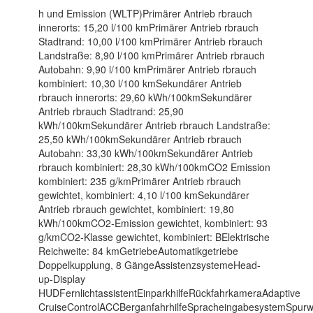
h und Emission (WLTP)Primärer Antrieb rbrauch
innerorts: 15,20 l/100 kmPrimärer Antrieb rbrauch
Stadtrand: 10,00 l/100 kmPrimärer Antrieb rbrauch
Landstraße: 8,90 l/100 kmPrimärer Antrieb rbrauch
Autobahn: 9,90 l/100 kmPrimärer Antrieb rbrauch
kombiniert: 10,30 l/100 kmSekundärer Antrieb
rbrauch innerorts: 29,60 kWh/100kmSekundärer
Antrieb rbrauch Stadtrand: 25,90
kWh/100kmSekundärer Antrieb rbrauch Landstraße:
25,50 kWh/100kmSekundärer Antrieb rbrauch
Autobahn: 33,30 kWh/100kmSekundärer Antrieb
rbrauch kombiniert: 28,30 kWh/100kmCO2 Emission
kombiniert: 235 g/kmPrimärer Antrieb rbrauch
gewichtet, kombiniert: 4,10 l/100 kmSekundärer
Antrieb rbrauch gewichtet, kombiniert: 19,80
kWh/100kmCO2-Emission gewichtet, kombiniert: 93
g/kmCO2-Klasse gewichtet, kombiniert: BElektrische
Reichweite: 84 kmGetriebeAutomatikgetriebe
Doppelkupplung, 8 GängeAssistenzsystemeHead-
up-Display
HUDFernlichtassistentEinparkhilfeRückfahrkameraAdaptive
CruiseControlACCBerganfahrhilfeSpracheingabesystemSpurwec