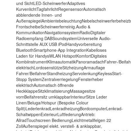
und SichtLED-ScheinwerferAdaptives
KurvenlichtTagfahrlichtRegensensorAutomatisch
abblendende Innen- und
AußenspiegelAmbientebeleuchtungNebelscheinwerferbeheizb
FrontscheibeScheinwerferreinig.Audio &
KommunikationNavigationssystemRadioDigitaler
Radioempfang DABSoundsystemUniverselle Audio-
Schnittstelle AUX USB iPodHandyvorbereitung
BluetoothSmartphone-App IntegrationKabelloses
Laden für HandysWLAN HotspotKomfortDigitales
KombiinstrumentKlimaautomatikPanoramadachFahrer-/Beifahr
elektrischLordosenstützeSitzheizungArmauflage
Fahrer/BeifahrerStandheizungServolenkungKeylessStart-
Stopp SystemZentralverriegelungFensterheber
elektrischAutomatisch öffnende
HeckklappeSitzklimatisierungMassagesitze
vornBeifahrersitz umklappbarInterieurSitze Leder
Linen/Beluga/Hotspur (Bespoke Colour
Split)LederlenkradLenkradheizungBordcomputerLenkrad-
SchaltwippenExterieurLuftfederungAntrieb:
AllradTouchscreen BedienungLeichtmetallfelgen 22
ZollAußenspiegel elekt. verstell- & anklappbar,