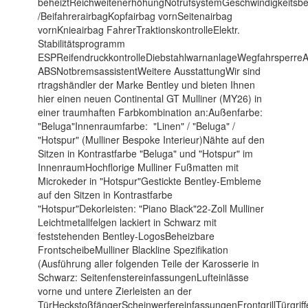
beheiztReichweitenerhöhungNotrufsystemGeschwindigkeitsbe
/BeifahrerairbagKopfairbag vornSeitenairbag
vornKnieairbag FahrerTraktionskontrolleElektr.
Stabilitätsprogramm
ESPReifendruckkontrolleDiebstahlwarnanlageWegfahrsperreAn
ABSNotbremsassistentWeitere AusstattungWir sind
rtragshändler der Marke Bentley und bieten Ihnen
hier einen neuen Continental GT Mulliner (MY26) in
einer traumhaften Farbkombination an:Außenfarbe:
"Beluga"Innenraumfarbe: "Linen" / "Beluga" /
"Hotspur" (Mulliner Bespoke Interieur)Nähte auf den
Sitzen in Kontrastfarbe "Beluga" und "Hotspur" im
InnenraumHochflorige Mulliner Fußmatten mit
Microkeder in "Hotspur"Gestickte Bentley-Embleme
auf den Sitzen in Kontrastfarbe
"Hotspur"Dekorleisten: "Piano Black"22-Zoll Mulliner
Leichtmetallfelgen lackiert in Schwarz mit
feststehenden Bentley-LogosBeheizbare
FrontscheibeMulliner Blackline Spezifikation
(Ausführung aller folgenden Teile der Karosserie in
Schwarz: SeitenfenstereinfassungenLufteinlässe
vorne und untere Zierleisten an der
TürHeckstoßfängerScheinwerfereinfassungenFrontgrillTürgrif