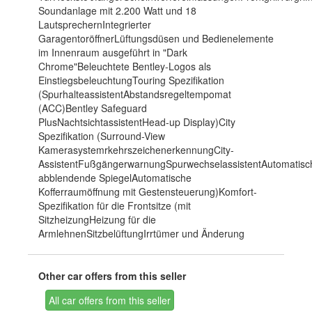
Soundanlage mit 2.200 Watt und 18
LautsprechernIntegrierter
GaragentoröffnerLüftungsdüsen und Bedienelemente
im Innenraum ausgeführt in "Dark
Chrome"Beleuchtete Bentley-Logos als
EinstiegsbeleuchtungTouring Spezifikation
(SpurhalteassistentAbstandsregeltempomat
(ACC)Bentley Safeguard
PlusNachtsichtassistentHead-up Display)City
Spezifikation (Surround-View
KamerasystemrkehrszeichenerkennungCity-
AssistentFußgängerwarnungSpurwechselassistentAutomatisc
abblendende SpiegelAutomatische
Kofferraumöffnung mit Gestensteuerung)Komfort-
Spezifikation für die Frontsitze (mit
SitzheizungHeizung für die
ArmlehnenSitzbelüftungIrrtümer und Änderung
Other car offers from this seller
All car offers from this seller